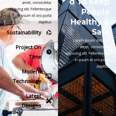
d To Keep
amet, consectetur
adipiscing elit. Pellentesque
People
in ipsum id orci porta
Healthy &
dapibus.
Safe
Sustainablility
Lorem ipsum dolor sit
Project On
amet, consectetur
adipiscing elit. Pellentesque
Time
in ipsum id orci porta
dapibus.
Modern
Technology
GET IN
TOUCH
Latest
Designs