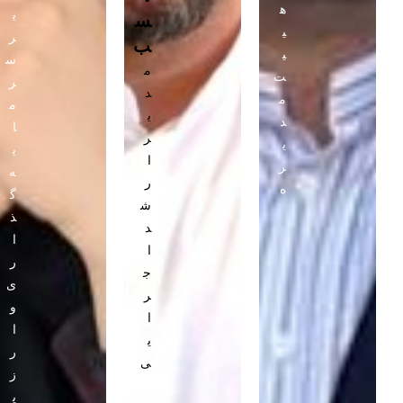
ه
ی
س
ی
ر
ب
ی
س
م
ت
ر
د
م
م
ی
د
ا
ر
ی
ی
ا
ر
ه
ر
ه
گ
ش
ذ
د
ا
ا
ر
ج
ی
ر
و
ا
ا
ی
ر
ی
ز
ی