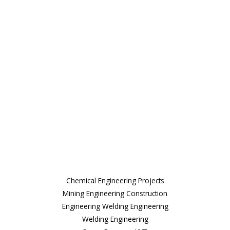
Build With Urban Nest
Lorem ipsum dolor sit amet, consectetur adipiscing elit.
Pellentesque in ipsum id orc.
Mon - Sat 8:00 - 17:30,
Sunday - CLOSED
Our Services
Chemical Engineering Projects
Mining Engineering Construction
Engineering Welding Engineering
Welding Engineering