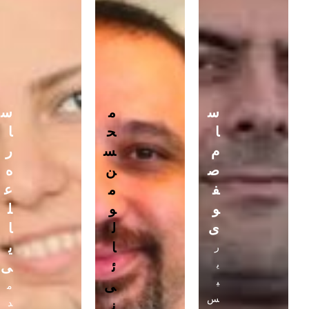
س
م
س
ا
ح
ا
م
س
ر
ص
ن
ه
ف
م
ع
و
و
ل
ی
ل
ا
ا
ی
ر
ی
ئ
ی
ی
ی
م
س
د
ن